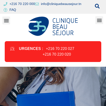
+216 70 220 000
info@cliniquebeausejour.tn
FAQ
URGENCES :
+216 70 220 027
+216 70 220 020